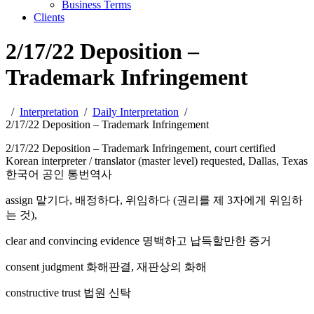
Business Terms
Clients
2/17/22 Deposition –
Trademark Infringement
Interpretation
Daily Interpretation
2/17/22 Deposition – Trademark Infringement
2/17/22 Deposition – Trademark Infringement, court certified
Korean interpreter / translator (master level) requested, Dallas, Texas
한국어 공인 통번역사
assign 맡기다, 배정하다, 위임하다 (권리를 제 3자에게 위임하
는 것),
clear and convincing evidence 명백하고 납득할만한 증거
consent judgment 화해판결, 재판상의 화해
constructive trust 법원 신탁